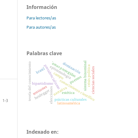
Información
Para lectores/as
Para autores/as
Palabras clave
sistema binominal
´areas protegidas
dominación
teoría del conocimiento
presidencialismo
crisis política
epistemología
brasil
ciencias sociales
campo
puentes
conocimiento científico
bipartidismo
tensiones
narrativa
elecciones
heidegger
estética
prácticas culturales
1-3
latinoamérica
Indexado en: