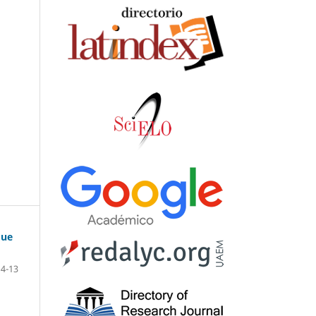
que
4-13