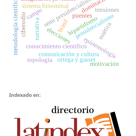
dominación
semi presidencialismo
metodología científica
sistema binominal
tensiones
campo
ciberodio
puentes
presidencialismo
bipartidismo
narrativa
brasil
estética
elecciones
epistemología
conocimiento científico
comunicación y cultura
ortega y gasset
topología
motivación
Indexado en: